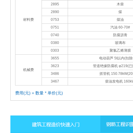
2895
木柴
2890
煤
材料费
0753
煤油
0751
汽油 60-70#
0740
防腐沥青
0380
玻璃布
0303
聚氯乙烯薄膜
3655
电动葫芦 5t以内(扣除
3623
管道绝缘防腐机 φ219(
机械费
3486
抓管机 150.78kW(20
3467
柴油发电机 160k
费用(元) = 数量 * 单价(元)