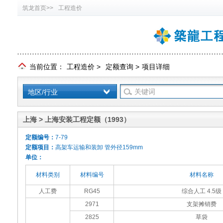
筑龙首页>>
工程造价
当前位置：
工程造价
>
定额查询
>
项目详细
地区/行业
上海 > 上海安装工程定额（1993）
定额编号：
7-79
定额项目：
高架车运输和装卸 管外径159mm
单位：
材料类别
材料编号
材料名称
人工费
RG45
综合人工 4.5级
2971
支架摊销费
2825
草袋