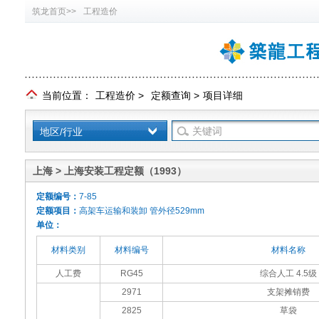
筑龙首页>>
工程造价
当前位置：
工程造价
>
定额查询
>
项目详细
地区/行业
上海 > 上海安装工程定额（1993）
定额编号：
7-85
定额项目：
高架车运输和装卸 管外径529mm
单位：
材料类别
材料编号
材料名称
人工费
RG45
综合人工 4.5级
2971
支架摊销费
2825
草袋