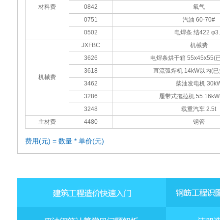
材料费
0842
氧气
0751
汽油 60-70#
0502
电焊条 结422 φ3.
JXFBC
机械费
3626
电焊条烘干箱 55x45x55
3618
直流弧焊机 14kW以内(
机械费
3462
柴油发电机 30k
3286
履带式拖拉机 55.16kW(
3248
载重汽车 2.5t
主材费
4480
钢管
费用(元) = 数量 * 单价(元)