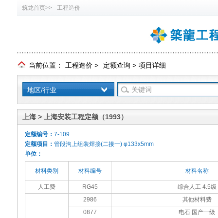
筑龙首页>>
工程造价
当前位置：
工程造价
>
定额查询
>
项目详细
地区/行业
上海 > 上海安装工程定额（1993）
定额编号：
7-109
定额项目：
管段沟上组装焊接(二接一) φ133x5mm
单位：
材料类别
材料编号
材料名称
人工费
RG45
综合人工 4.5级
2986
其他材料费
0877
电石 国产一级