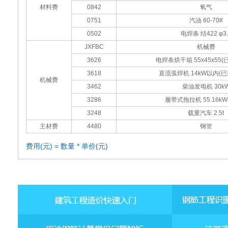
材料费
0842
氧气
0751
汽油 60-70#
0502
电焊条 结422 φ3.
JXFBC
机械费
3626
电焊条烘干箱 55x45x55
3618
直流弧焊机 14kW以内(
机械费
3462
柴油发电机 30k
3286
履带式拖拉机 55.16kW(
3248
载重汽车 2.5t
主材费
4480
钢管
费用(元) = 数量 * 单价(元)