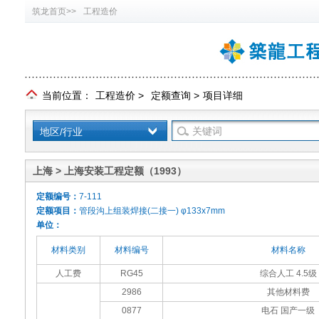
筑龙首页>>
工程造价
当前位置：
工程造价
>
定额查询
>
项目详细
地区/行业
上海 > 上海安装工程定额（1993）
定额编号：
7-111
定额项目：
管段沟上组装焊接(二接一) φ133x7mm
单位：
材料类别
材料编号
材料名称
人工费
RG45
综合人工 4.5级
2986
其他材料费
0877
电石 国产一级