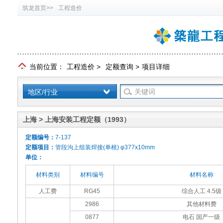
筑龙首页>>
工程造价
当前位置：
工程造价
>
定额查询
>
项目详细
地区/行业
上海 > 上海安装工程定额（1993）
定额编号：
7-137
定额项目：
管段沟上组装焊接(单根) φ377x10mm
单位：
材料类别
材料编号
材料名称
人工费
RG45
综合人工 4.5级
2986
其他材料费
0877
电石 国产一级