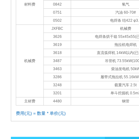
材料费
0842
氧气
0751
汽油 60-70#
0502
电焊条 结422 φ3.
JXFBC
机械费
3626
电焊条烘干箱 55x45x55
3619
拖拉机电焊机
3618
直流弧焊机 14kW以内(
机械费
3487
吊管机 73.55kW(10
3463
柴油发电机 50k
3286
履带式拖拉机 55.16kW(
3248
载重汽车 2.5t
3201
单斗挖掘机 0.5m
主材费
4480
钢管
费用(元) = 数量 * 单价(元)