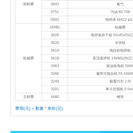
材料费
0842
氧气
0751
汽油 60-70#
0502
电焊条 结422 φ3.
JXFBC
机械费
3626
电焊条烘干箱 55x45x55
3620
吊管机
3619
拖拉机电焊机
机械费
3618
直流弧焊机 14kW以内(
3463
柴油发电机 50k
3286
履带式拖拉机 55.16kW(
3248
载重汽车 2.5t
3201
单斗挖掘机 0.5m
主材费
4480
钢管
费用(元) = 数量 * 单价(元)