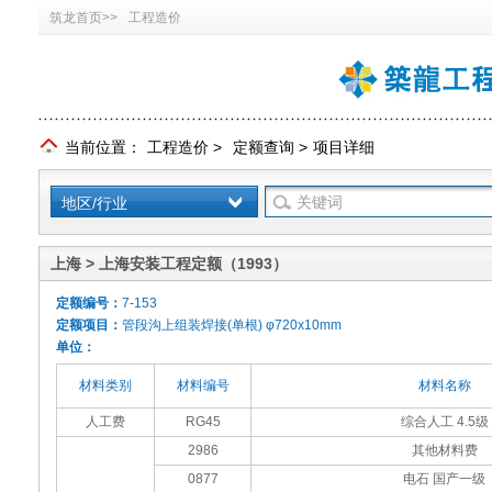
筑龙首页>>
工程造价
当前位置：
工程造价
>
定额查询
>
项目详细
地区/行业
上海 > 上海安装工程定额（1993）
定额编号：
7-153
定额项目：
管段沟上组装焊接(单根) φ720x10mm
单位：
材料类别
材料编号
材料名称
人工费
RG45
综合人工 4.5级
2986
其他材料费
0877
电石 国产一级