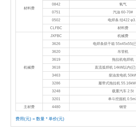
0842
氧气
材料费
0751
汽油 60-70#
0502
电焊条 结422 φ3.
CLFBC
材料费
JXFBC
机械费
3626
电焊条烘干箱 55x45x55
3620
吊管机
3619
拖拉机电焊机
机械费
3618
直流弧焊机 14kW以内(
3463
柴油发电机 50k
3286
履带式拖拉机 55.16kW(
3248
载重汽车 2.5t
3201
单斗挖掘机 0.5m
主材费
4480
钢管
费用(元) = 数量 * 单价(元)