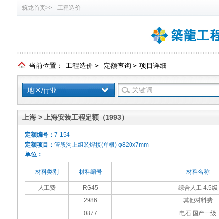
筑龙首页>>
工程造价
当前位置：
工程造价
>
定额查询
>
项目详细
地区/行业
上海 > 上海安装工程定额（1993）
定额编号：
7-154
定额项目：
管段沟上组装焊接(单根) φ820x7mm
单位：
材料类别
材料编号
材料名称
人工费
RG45
综合人工 4.5级
2986
其他材料费
0877
电石 国产一级