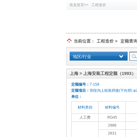
筑龙首页>>
工程造价
当前位置：
工程造价
>
定额查
地区/行业
上海 > 上海安装工程定额（1993）
定额编号：
7-158
定额项目：
管段沟上组装焊接(下向焊) φ2
单位：
材料类别
材料编号
人工费
RG45
2986
2831