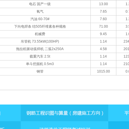
电石 国产一级
13.00
1.
氧气
7.65
0.
汽油 60-70#
7.60
1.
下向电焊条 结505纤维素各种规格
71.00
3.
机械费
9.45
1.
吊管机 73.55kW(100HP)
1.14
234
拖拉机驱动弧焊机 二弧2x250A
4.58
201
载重汽车 2.5t
1.14
123
单斗挖掘机 0.5m3
1.14
210
钢管
1015.00
0.