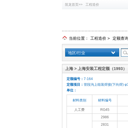
筑龙首页>>
工程造价
当前位置：
工程造价
>
定额查
地区/行业
上海 > 上海安装工程定额（1993）
定额编号：
7-164
定额项目：
管段沟上组装焊接(下向焊) φ3
单位：
材料类别
材料编号
人工费
RG45
2986
2831