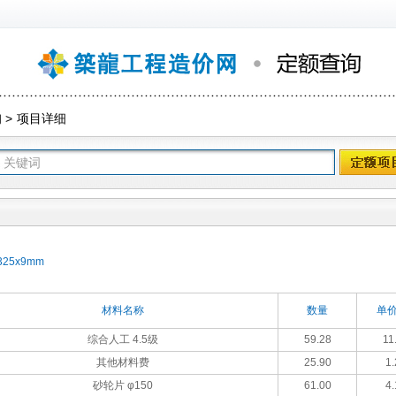
询
>
项目详细
25x9mm
材料名称
数量
单价
综合人工 4.5级
59.28
11
其他材料费
25.90
1.
砂轮片 φ150
61.00
4.