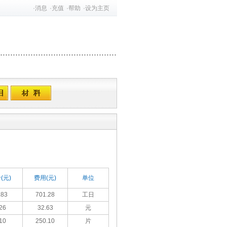
·
消息
·
充值
·
帮助
·
设为主页
(元)
费用(元)
单位
.83
701.28
工日
26
32.63
元
10
250.10
片