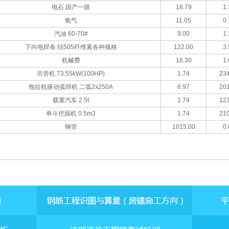
电石 国产一级
18.79
1.
氧气
11.05
0.
汽油 60-70#
9.00
1.
下向电焊条 结505纤维素各种规格
122.00
3.
机械费
16.30
1.
吊管机 73.55kW(100HP)
1.74
234
拖拉机驱动弧焊机 二弧2x250A
6.97
201
载重汽车 2.5t
1.74
123
单斗挖掘机 0.5m3
1.74
210
钢管
1015.00
0.