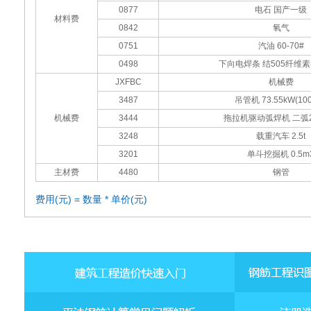
0877
电石 国产一级
材料费
0842
氧气
0751
汽油 60-70#
0498
下向电焊条 结505纤维
JXFBC
机械费
3487
吊管机 73.55kW(10
机械费
3444
拖拉机驱动弧焊机 二弧2
3248
载重汽车 2.5t
3201
单斗挖掘机 0.5m
主材费
4480
钢管
费用(元) = 数量 * 单价(元)