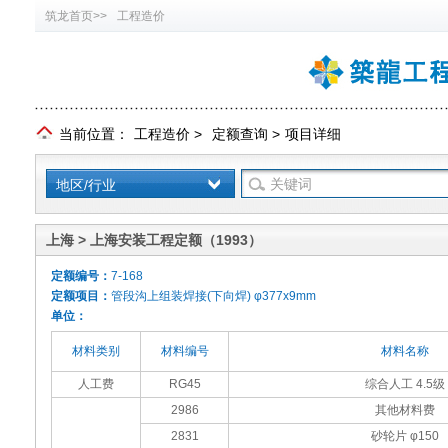
筑龙首页>>
工程造价
当前位置：
工程造价
>
定额查询
>
项目详细
地区/行业
上海 > 上海安装工程定额（1993）
定额编号：
7-168
定额项目：
管段沟上组装焊接(下向焊) φ377x9mm
单位：
材料类别
材料编号
材料名称
人工费
RG45
综合人工 4.5级
2986
其他材料费
2831
砂轮片 φ150