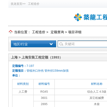
筑龙首页>>
工程造价
当前位置：
工程造价
>
定额查询
>
项目详细
地区/行业
上海 > 上海安装工程定额（1993）
定额编号：
7-197
定额项目：
管线补口补伤 管外径159mm加强
单位：
材料类别
材料编号
材料名称
人工费
RG45
综合人工 4.5级
3601
其它机械费
2895
木柴