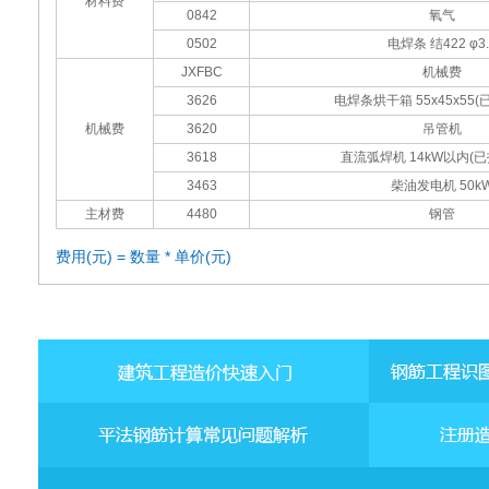
材料费
0842
氧气
0502
电焊条 结422 φ3.
JXFBC
机械费
3626
电焊条烘干箱 55x45x55
机械费
3620
吊管机
3618
直流弧焊机 14kW以内(
3463
柴油发电机 50k
主材费
4480
钢管
费用(元) = 数量 * 单价(元)