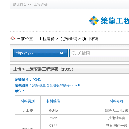
筑龙首页>>
工程造价
当前位置：
工程造价
>
定额查询
>
项目详细
地区/行业
上海 > 上海安装工程定额（1993）
定额编号：
7-345
定额项目：
穿跨越直管段组装焊接 φ720x10
单位：
材料类别
材料编号
材料名称
人工费
RG45
综合人工 4.5级
2986
其他材料费
0877
电石 国产一级