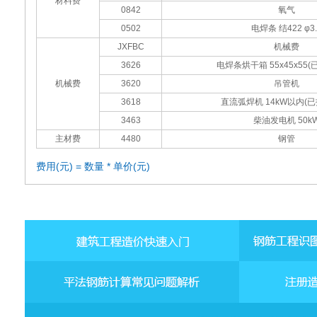
材料费
0842
氧气
0502
电焊条 结422 φ3.
JXFBC
机械费
3626
电焊条烘干箱 55x45x55
机械费
3620
吊管机
3618
直流弧焊机 14kW以内(
3463
柴油发电机 50k
主材费
4480
钢管
费用(元) = 数量 * 单价(元)