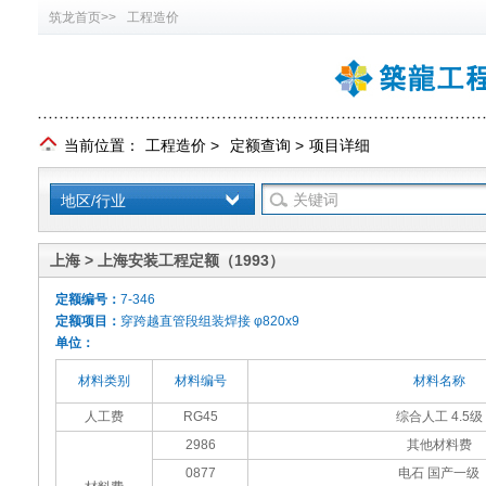
筑龙首页>>
工程造价
当前位置：
工程造价
>
定额查询
>
项目详细
地区/行业
上海 > 上海安装工程定额（1993）
定额编号：
7-346
定额项目：
穿跨越直管段组装焊接 φ820x9
单位：
材料类别
材料编号
材料名称
人工费
RG45
综合人工 4.5级
2986
其他材料费
0877
电石 国产一级