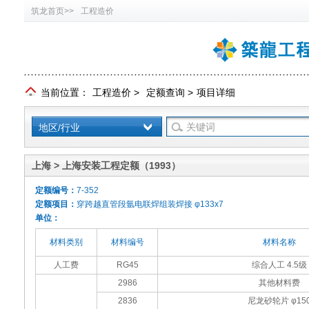
筑龙首页>>
工程造价
当前位置：
工程造价
>
定额查询
>
项目详细
地区/行业
上海 > 上海安装工程定额（1993）
定额编号：
7-352
定额项目：
穿跨越直管段氩电联焊组装焊接 φ133x7
单位：
材料类别
材料编号
材料名称
人工费
RG45
综合人工 4.5级
2986
其他材料费
2836
尼龙砂轮片 φ15