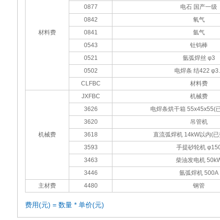
0877
电石 国产一级
0842
氧气
材料费
0841
氩气
0543
钍钨棒
0521
氩弧焊丝 φ3
0502
电焊条 结422 φ3.
CLFBC
材料费
JXFBC
机械费
3626
电焊条烘干箱 55x45x55
3620
吊管机
机械费
3618
直流弧焊机 14kW以内(
3593
手提砂轮机 φ15
3463
柴油发电机 50k
3446
氩弧焊机 500A
主材费
4480
钢管
费用(元) = 数量 * 单价(元)