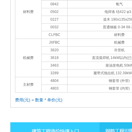
0842
氧气
材料费
0502
电焊条 结422 φ3.
0227
道木 190x135x25
0032
普通钢板 0-3# δ8-
CLFBC
材料费
JXFBC
机械费
3620
吊管机
机械费
3618
直流弧焊机 14kW以内(
3463
柴油发电机 50k
3289
履带式拖拉机 132.39kW(
4804
钢套管 (外管)
主材费
4803
钢套管 (内管)
费用(元) = 数量 * 单价(元)