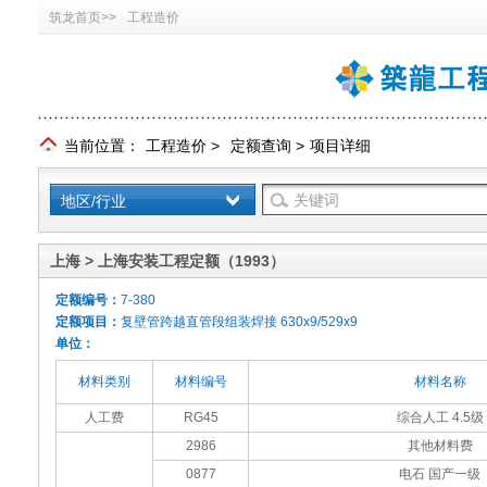
筑龙首页>>
工程造价
当前位置：
工程造价
>
定额查询
>
项目详细
地区/行业
上海 > 上海安装工程定额（1993）
定额编号：
7-380
定额项目：
复壁管跨越直管段组装焊接 630x9/529x9
单位：
材料类别
材料编号
材料名称
人工费
RG45
综合人工 4.5级
2986
其他材料费
0877
电石 国产一级