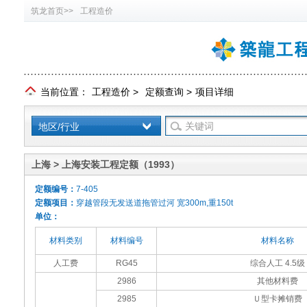
筑龙首页>>
工程造价
当前位置：
工程造价
>
定额查询
>
项目详细
地区/行业
上海 > 上海安装工程定额（1993）
定额编号：
7-405
定额项目：
穿越管段无发送道拖管过河 宽300m,重150t
单位：
材料类别
材料编号
材料名称
人工费
RG45
综合人工 4.5级
2986
其他材料费
2985
Ｕ型卡摊销费