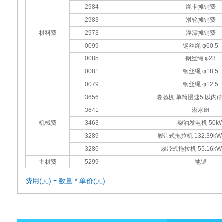
2984
绳卡摊销费
2983
滑轮摊销费
材料费
2973
浮漂摊销费
0099
钢丝绳 φ60.5
0085
钢丝绳 φ23
0081
钢丝绳 φ18.5
0079
钢丝绳 φ12.5
3656
卷扬机 单筒慢速5t以内(
3641
潜水组
机械费
3463
柴油发电机 50k
3289
履带式拖拉机 132.39kW(
3286
履带式拖拉机 55.16kW(
主材费
5299
地锚
费用(元) = 数量 * 单价(元)