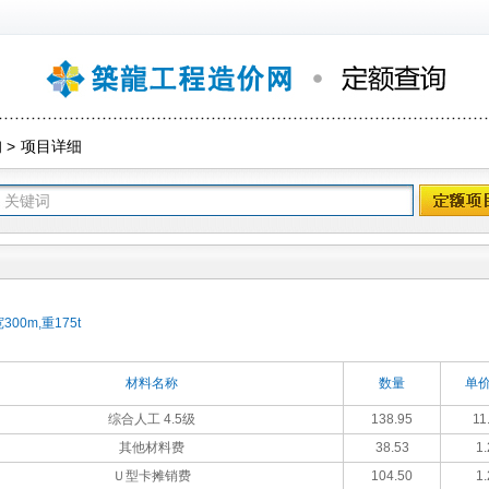
询
>
项目详细
0m,重175t
材料名称
数量
单价
综合人工 4.5级
138.95
11
其他材料费
38.53
1.
Ｕ型卡摊销费
104.50
1.