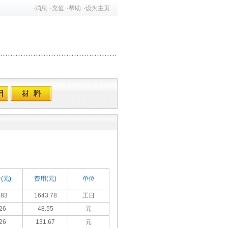
·
消息
·
充值
·
帮助
·
设为主页
(元)
费用(元)
单位
.83
1643.78
工日
26
48.55
元
26
131.67
元