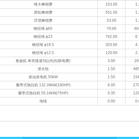
绳卡摊销费
153.00
1.
滑轮摊销费
551.00
1.
浮漂摊销费
53.00
1.
钢丝绳 φ65
70.00
60
钢丝绳 φ23
792.00
6.
钢丝绳 φ18.5
203.60
4.
钢丝绳 φ12.5
120.00
2.
卷扬机 单筒慢速5t以内(扣除电费)
3.00
29
潜水组
1.50
485
柴油发电机 50kW
1.50
154
履带式拖拉机 132.39kW(180HP)
6.00
270
履带式拖拉机 55.16kW(75HP)
0.35
129
地锚
0.00
0.