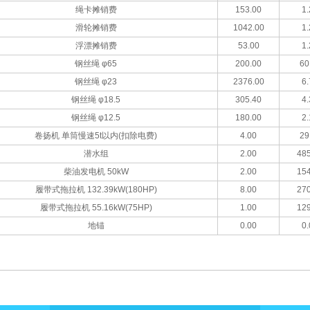
绳卡摊销费
153.00
1.
滑轮摊销费
1042.00
1.
浮漂摊销费
53.00
1.
钢丝绳 φ65
200.00
60
钢丝绳 φ23
2376.00
6.
钢丝绳 φ18.5
305.40
4.
钢丝绳 φ12.5
180.00
2.
卷扬机 单筒慢速5t以内(扣除电费)
4.00
29
潜水组
2.00
485
柴油发电机 50kW
2.00
154
履带式拖拉机 132.39kW(180HP)
8.00
270
履带式拖拉机 55.16kW(75HP)
1.00
129
地锚
0.00
0.