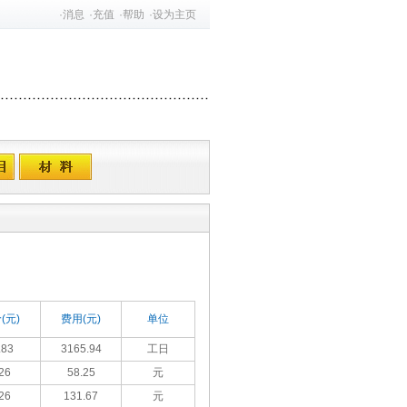
·
消息
·
充值
·
帮助
·
设为主页
(元)
费用(元)
单位
.83
3165.94
工日
26
58.25
元
26
131.67
元