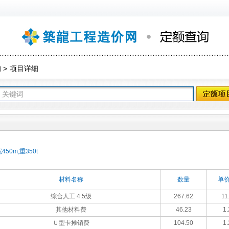
询
>
项目详细
0m,重350t
材料名称
数量
单价
综合人工 4.5级
267.62
11
其他材料费
46.23
1.
Ｕ型卡摊销费
104.50
1.