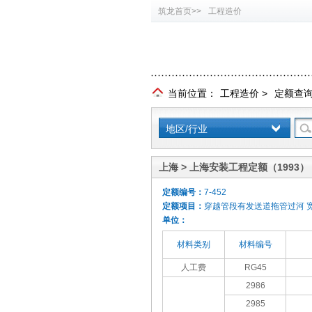
筑龙首页>>
工程造价
当前位置：
工程造价
>
定额查
地区/行业
上海 > 上海安装工程定额（1993）
定额编号：
7-452
定额项目：
穿越管段有发送道拖管过河 宽45
单位：
材料类别
材料编号
人工费
RG45
2986
2985