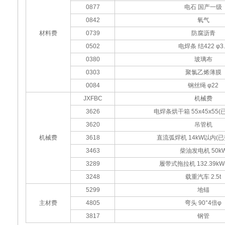
0877
电石 国产一级
0842
氧气
材料费
0739
防腐沥青
0502
电焊条 结422 φ3.
0380
玻璃布
0303
聚氯乙烯薄膜
0084
钢丝绳 φ22
JXFBC
机械费
3626
电焊条烘干箱 55x45x55
3620
吊管机
机械费
3618
直流弧焊机 14kW以内(
3463
柴油发电机 50k
3289
履带式拖拉机 132.39kW(
3248
载重汽车 2.5t
5299
地锚
主材费
4805
弯头 90°4倍φ
3817
钢管