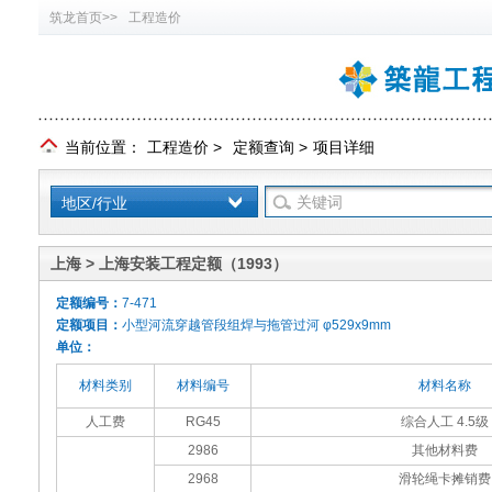
筑龙首页>>
工程造价
当前位置：
工程造价
>
定额查询
>
项目详细
地区/行业
上海 > 上海安装工程定额（1993）
定额编号：
7-471
定额项目：
小型河流穿越管段组焊与拖管过河 φ529x9mm
单位：
材料类别
材料编号
材料名称
人工费
RG45
综合人工 4.5级
2986
其他材料费
2968
滑轮绳卡摊销费