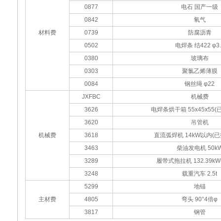
0877
电石 国产一级
0842
氧气
材料费
0739
防腐沥青
0502
电焊条 结422 φ3.
0380
玻璃布
0303
聚氯乙烯薄膜
0084
钢丝绳 φ22
JXFBC
机械费
3626
电焊条烘干箱 55x45x55
3620
吊管机
机械费
3618
直流弧焊机 14kW以内(
3463
柴油发电机 50k
3289
履带式拖拉机 132.39kW(
3248
载重汽车 2.5t
5299
地锚
主材费
4805
弯头 90°4倍φ
3817
钢管