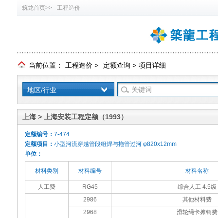
筑龙首页>>
工程造价
当前位置：
工程造价
>
定额查询
>
项目详细
地区/行业
上海 > 上海安装工程定额（1993）
定额编号：
7-474
定额项目：
小型河流穿越管段组焊与拖管过河 φ820x12mm
单位：
材料类别
材料编号
材料名称
人工费
RG45
综合人工 4.5级
2986
其他材料费
2968
滑轮绳卡摊销费