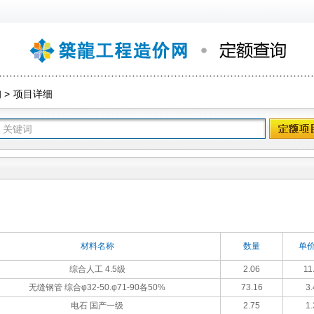
询
>
项目详细
材料名称
数量
单价
综合人工 4.5级
2.06
11
无缝钢管 综合φ32-50.φ71-90各50%
73.16
3.
电石 国产一级
2.75
1.