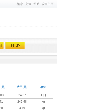
·
消息
·
充值
·
帮助
·
设为主页
(元)
费用(元)
单位
.83
24.37
工日
41
249.48
kg
38
3.79
kg