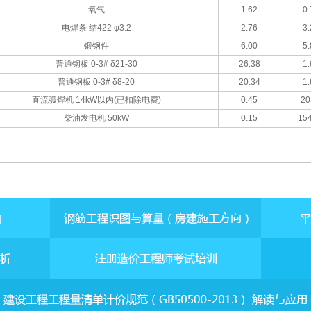
氧气
1.62
0.
电焊条 结422 φ3.2
2.76
3.
锻钢件
6.00
5.
普通钢板 0-3# δ21-30
26.38
1.
普通钢板 0-3# δ8-20
20.34
1.
直流弧焊机 14kW以内(已扣除电费)
0.45
20
柴油发电机 50kW
0.15
154