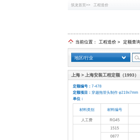
筑龙首页>>
工程造价
当前位置：
工程造价
>
定额查
地区/行业
上海 > 上海安装工程定额（1993）
定额编号：
7-478
定额项目：
穿越拖管头制作 φ219x7mm
单位：
材料类别
材料编号
人工费
RG45
1515
0877