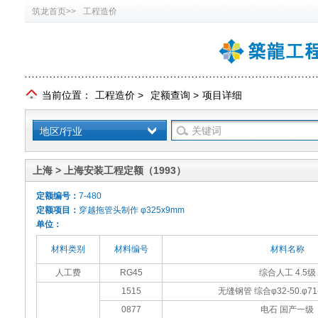
筑龙首页>>
工程造价
当前位置：
工程造价
>
定额查询
>
项目详细
地区/行业
上海 > 上海安装工程定额（1993）
定额编号：
7-480
定额项目：
穿越拖管头制作 φ325x9mm
单位：
材料类别
材料编号
材料名称
人工费
RG45
综合人工 4.5级
1515
无缝钢管 综合φ32-50.φ71
0877
电石 国产一级