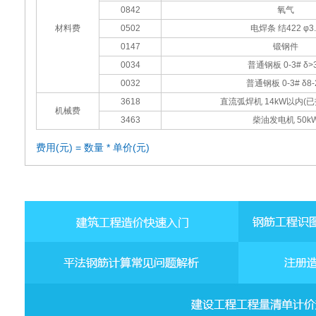
0842
氧气
材料费
0502
电焊条 结422 φ3.
0147
锻钢件
0034
普通钢板 0-3# δ>
0032
普通钢板 0-3# δ8-
3618
直流弧焊机 14kW以内(
机械费
3463
柴油发电机 50k
费用(元) = 数量 * 单价(元)