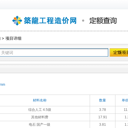
询
>
项目详细
mm
材料名称
数量
单价
综合人工 4.5级
3.78
11
其他材料费
17.91
1.
电石 国产一级
3.81
1.