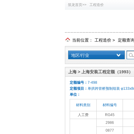
筑龙首页>>
工程造价
当前位置：
工程造价
>
定额查
地区/行业
上海 > 上海安装工程定额（1993）
定额编号：
7-498
定额项目：
单拱跨管桥预制组装 φ133x8
单位：
材料类别
材料编号
人工费
RG45
2986
0877