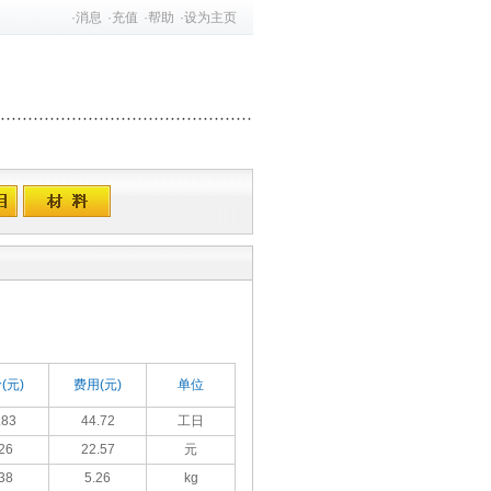
·
消息
·
充值
·
帮助
·
设为主页
(元)
费用(元)
单位
.83
44.72
工日
26
22.57
元
38
5.26
kg