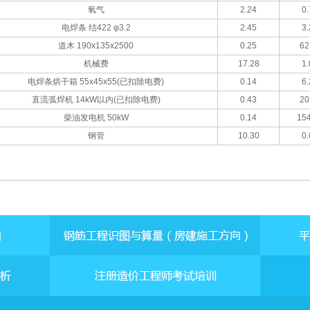
氧气
2.24
0.
电焊条 结422 φ3.2
2.45
3.
道木 190x135x2500
0.25
62
机械费
17.28
1.
电焊条烘干箱 55x45x55(已扣除电费)
0.14
6.
直流弧焊机 14kW以内(已扣除电费)
0.43
20
柴油发电机 50kW
0.14
154
钢管
10.30
0.