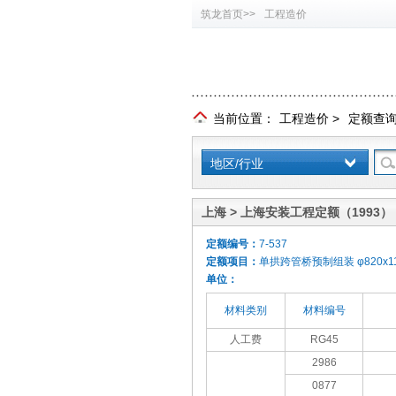
筑龙首页>>
工程造价
当前位置：
工程造价
>
定额查
地区/行业
上海 > 上海安装工程定额（1993）
定额编号：
7-537
定额项目：
单拱跨管桥预制组装 φ820x1
单位：
材料类别
材料编号
人工费
RG45
2986
0877