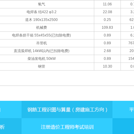
氧气
11.06
0.
电焊条 结422 φ3.2
22.08
3.
道木 190x135x2500
0.25
62
机械费
109.83
1.
电焊条烘干箱 55x45x55(已扣除电费)
0.89
6.
吊管机
0.89
767
直流弧焊机 14kW以内(已扣除电费)
2.68
20
柴油发电机 50kW
0.89
154
钢管
10.30
0.