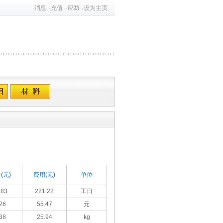
·
消息
·
充值
·
帮助
·
设为主页
(元)
费用(元)
单位
.83
221.22
工日
26
55.47
元
38
25.94
kg