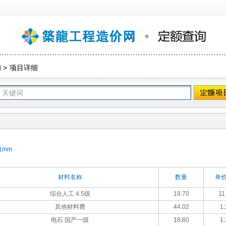
询
>
项目详细
1mm
材料名称
数量
单价
综合人工 4.5级
18.70
11
其他材料费
44.02
1.
电石 国产一级
18.80
1.