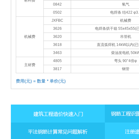
材料费
0842
氧气
0502
电焊条 结422 φ3.
JXFBC
机械费
3626
电焊条烘干箱 55x45x55
机械费
3620
吊管机
3618
直流弧焊机 14kW以内(
3463
柴油发电机 50k
4805
弯头 90°4倍φ
主材费
3817
钢管
费用(元) = 数量 * 单价(元)