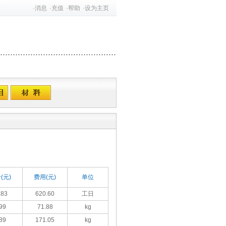
·
消息
·
充值
·
帮助
·
设为主页
(元)
费用(元)
单位
.83
620.60
工日
99
71.88
kg
89
171.05
kg