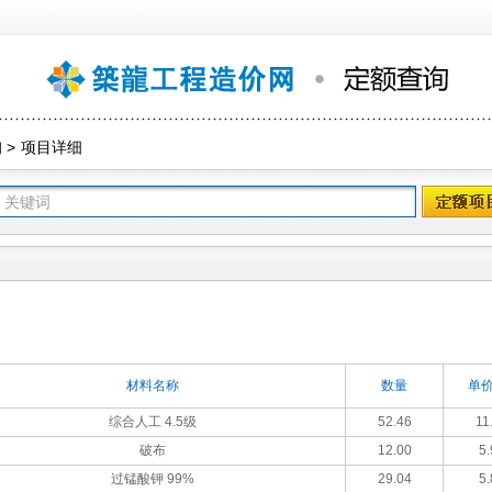
询
>
项目详细
材料名称
数量
单价
综合人工 4.5级
52.46
11
破布
12.00
5.
过锰酸钾 99%
29.04
5.