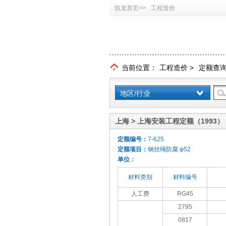
筑龙首页>>
工程造价
当前位置：
工程造价
>
定额查
地区/行业
上海 > 上海安装工程定额（1993）
定额编号：
7-625
定额项目：
钢丝绳防腐 φ52
单位：
材料类别
材料编号
人工费
RG45
2795
0817