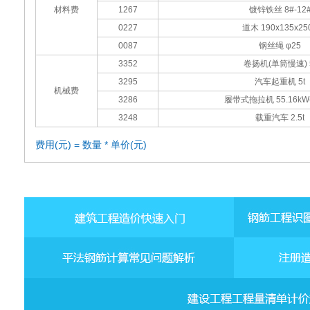
材料费
1267
镀锌铁丝 8#-12
0227
道木 190x135x25
0087
钢丝绳 φ25
3352
卷扬机(单筒慢速) 
3295
汽车起重机 5t
机械费
3286
履带式拖拉机 55.16kW(
3248
载重汽车 2.5t
费用(元) = 数量 * 单价(元)