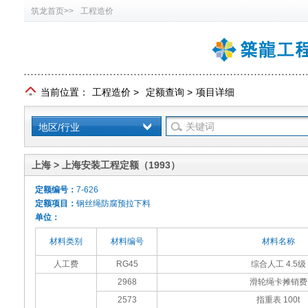
筑龙首页>>
工程造价
当前位置：
工程造价
>
定额查询
>
项目详细
地区/行业
上海 > 上海安装工程定额（1993）
定额编号：
7-626
定额项目：
钢丝绳防腐预拉下料
单位：
材料类别
材料编号
材料名称
人工费
RG45
综合人工 4.5级
2968
滑轮绳卡摊销费
2573
指重表 100t