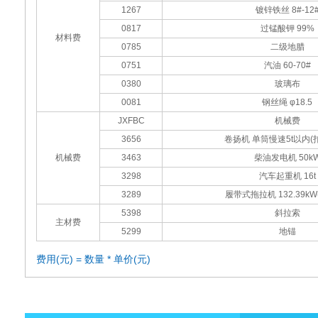
1267
镀锌铁丝 8#-12
0817
过锰酸钾 99%
材料费
0785
二级地腊
0751
汽油 60-70#
0380
玻璃布
0081
钢丝绳 φ18.5
JXFBC
机械费
3656
卷扬机 单筒慢速5t以内(
机械费
3463
柴油发电机 50k
3298
汽车起重机 16t
3289
履带式拖拉机 132.39kW(
5398
斜拉索
主材费
5299
地锚
费用(元) = 数量 * 单价(元)