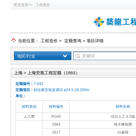
筑龙首页>>
工程造价
当前位置：
工程造价
>
定额查询
>
项目详细
地区/行业
上海 > 上海安装工程定额（1993）
定额编号：
7-642
定额项目：
斜拉索安装及调试 φ24.5-28,200m
单位：
材料类别
材料编号
材料名称
人工费
RG45
综合人工 4.5级
2984
绳卡摊销费
2817
白麻绳