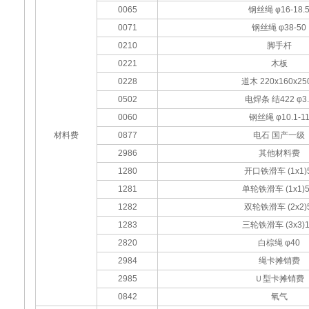
0065
钢丝绳 φ16-18.
0071
钢丝绳 φ38-50
0210
脚手杆
0221
木板
0228
道木 220x160x25
0502
电焊条 结422 φ3.
0060
钢丝绳 φ10.1-1
材料费
0877
电石 国产一级
2986
其他材料费
1280
开口铁滑车 (1x1)5
1281
单轮铁滑车 (1x1)5
1282
双轮铁滑车 (2x2)5
1283
三轮铁滑车 (3x3)1
2820
白棕绳 φ40
2984
绳卡摊销费
2985
Ｕ型卡摊销费
0842
氧气