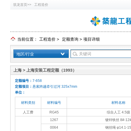
筑龙首页>>
工程造价
当前位置：
工程造价
>
定额查询
>
项目详细
地区/行业
上海 > 上海安装工程定额（1993）
定额编号：
7-658
定额项目：
悬索跨越牵引过河 325x7mm
单位：
材料类别
材料编号
材料名称
人工费
RG45
综合人工 4.5级
1267
镀锌铁丝 8#-12
0064
钢丝绳 φ14.1-1