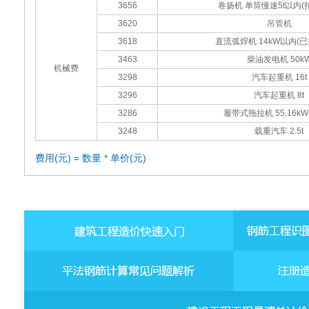
3656
卷扬机 单筒慢速5t以内(
3620
吊管机
3618
直流弧焊机 14kW以内(
3463
柴油发电机 50k
机械费
3298
汽车起重机 16t
3296
汽车起重机 8t
3286
履带式拖拉机 55.16kW(
3248
载重汽车 2.5t
费用(元) = 数量 * 单价(元)