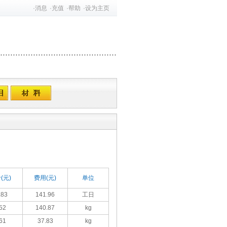
·
消息
·
充值
·
帮助
·
设为主页
(元)
费用(元)
单位
.83
141.96
工日
52
140.87
kg
61
37.83
kg