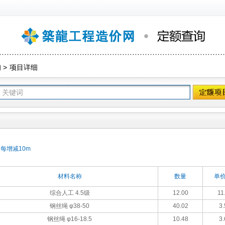
询
>
项目详细
 每增减10m
材料名称
数量
单价
综合人工 4.5级
12.00
11
钢丝绳 φ38-50
40.02
3.
钢丝绳 φ16-18.5
10.48
3.