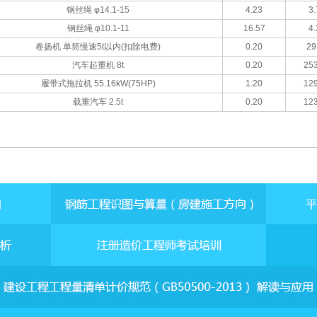
钢丝绳 φ14.1-15
4.23
3.
钢丝绳 φ10.1-11
16.57
4.
卷扬机 单筒慢速5t以内(扣除电费)
0.20
29
汽车起重机 8t
0.20
253
履带式拖拉机 55.16kW(75HP)
1.20
129
载重汽车 2.5t
0.20
123