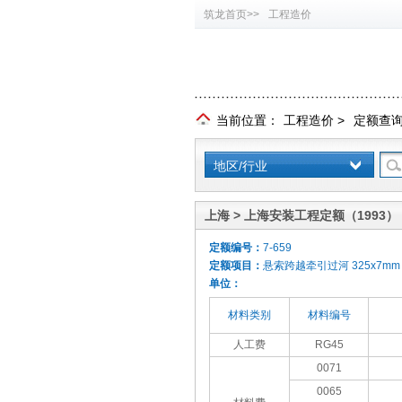
筑龙首页>>
工程造价
当前位置：
工程造价
>
定额查
地区/行业
上海 > 上海安装工程定额（1993）
定额编号：
7-659
定额项目：
悬索跨越牵引过河 325x7mm
单位：
材料类别
材料编号
人工费
RG45
0071
0065