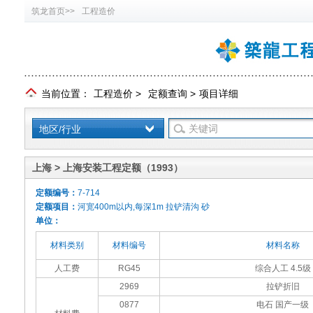
筑龙首页>>
工程造价
当前位置：
工程造价
>
定额查询
>
项目详细
地区/行业
上海 > 上海安装工程定额（1993）
定额编号：
7-714
定额项目：
河宽400m以内,每深1m 拉铲清沟 砂
单位：
材料类别
材料编号
材料名称
人工费
RG45
综合人工 4.5级
2969
拉铲折旧
0877
电石 国产一级