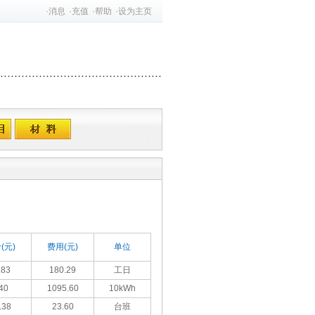
·
消息
·
充值
·
帮助
·
设为主页
(元)
费用(元)
单位
.83
180.29
工日
40
1095.60
10kWh
.38
23.60
台班