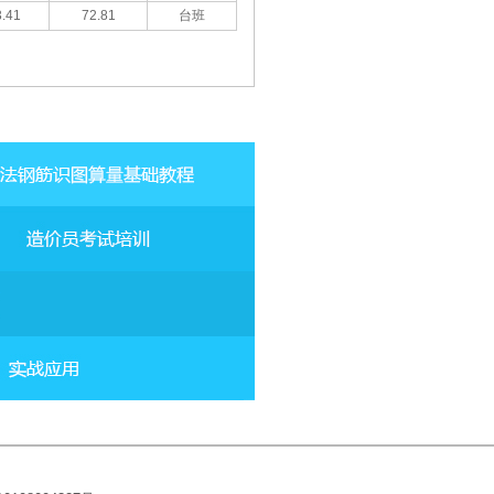
.41
72.81
台班