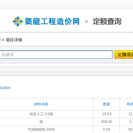
询
>
项目详细
10km
材料名称
数量
单价
综合人工 4.5级
15.24
11
电
456.50
2.
汽油电焊机 160A
0.29
81