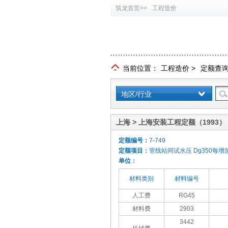
筑龙首页>>
工程造价
当前位置：
工程造价
>
定额查
地区/行业
上海 > 上海安装工程定额（1993）
定额编号：
7-749
定额项目：
管线站间试水压 Dg350每增加
单位：
材料类别
材料编号
人工费
RG45
材料费
2903
3442