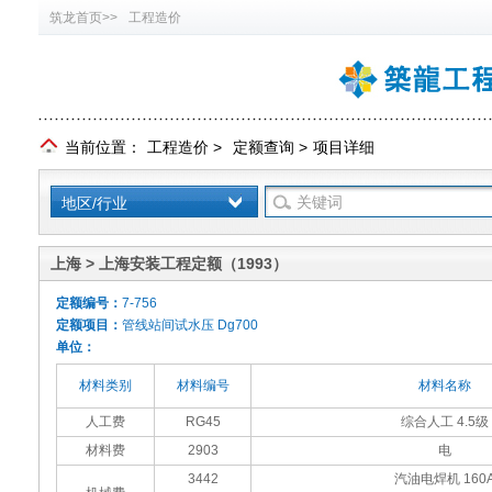
筑龙首页>>
工程造价
当前位置：
工程造价
>
定额查询
>
项目详细
地区/行业
上海 > 上海安装工程定额（1993）
定额编号：
7-756
定额项目：
管线站间试水压 Dg700
单位：
材料类别
材料编号
材料名称
人工费
RG45
综合人工 4.5级
材料费
2903
电
3442
汽油电焊机 160