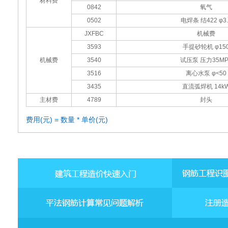
材料费
0842
氧气
0502
电焊条 结422 φ3.
JXFBC
机械费
3593
手提砂轮机 φ15
机械费
3540
试压泵 压力35MP
3516
离心水泵 φ<50
3435
直流弧焊机 14k
主材费
4789
封头
费用(元) = 数量 * 单价(元)