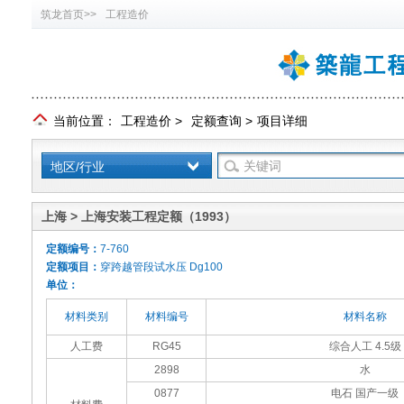
筑龙首页>>
工程造价
当前位置：
工程造价
>
定额查询
>
项目详细
地区/行业
上海 > 上海安装工程定额（1993）
定额编号：
7-760
定额项目：
穿跨越管段试水压 Dg100
单位：
材料类别
材料编号
材料名称
人工费
RG45
综合人工 4.5级
2898
水
0877
电石 国产一级