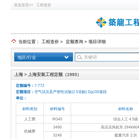
筑龙首页>>
工程造价
当前位置：
工程造价
>
定额查询
>
项目详细
地区/行业
上海 > 上海安装工程定额（1993）
定额编号：
7-772
定额项目：
空气试压及严密性试验(2.5兆帕) Dg100基段
单位：
材料类别
材料编号
材料名称
人工费
RG45
综合人工 4.5级
3490
高压压风机车 294kW(4
机械费
3248
载重汽车 2.5t