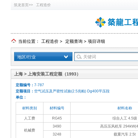
筑龙首页>>
工程造价
当前位置：
工程造价
>
定额查询
>
项目详细
地区/行业
上海 > 上海安装工程定额（1993）
定额编号：
7-787
定额项目：
空气试压及严密性试验(2.5兆帕) Dg400平压段
单位：
材料类别
材料编号
材料名称
人工费
RG45
综合人工 4.5级
3490
高压压风机车 294kW(4
机械费
3248
载重汽车 2.5t