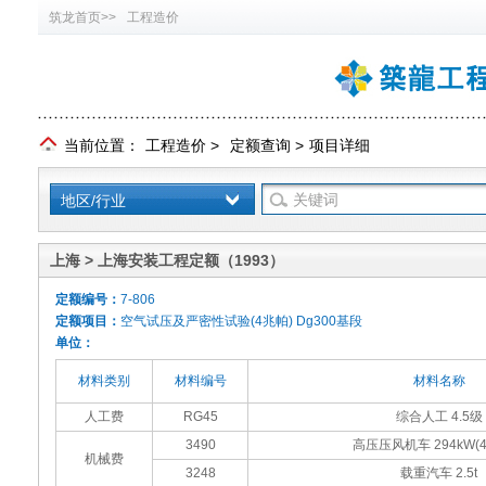
筑龙首页>>
工程造价
当前位置：
工程造价
>
定额查询
>
项目详细
地区/行业
上海 > 上海安装工程定额（1993）
定额编号：
7-806
定额项目：
空气试压及严密性试验(4兆帕) Dg300基段
单位：
材料类别
材料编号
材料名称
人工费
RG45
综合人工 4.5级
3490
高压压风机车 294kW(4
机械费
3248
载重汽车 2.5t