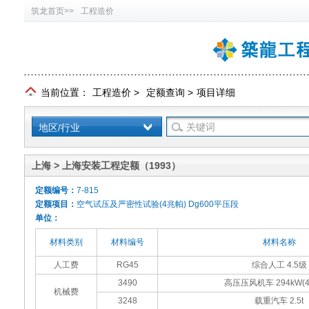
筑龙首页>>
工程造价
当前位置：
工程造价
>
定额查询
>
项目详细
地区/行业
上海 > 上海安装工程定额（1993）
定额编号：
7-815
定额项目：
空气试压及严密性试验(4兆帕) Dg600平压段
单位：
材料类别
材料编号
材料名称
人工费
RG45
综合人工 4.5级
3490
高压压风机车 294kW(4
机械费
3248
载重汽车 2.5t