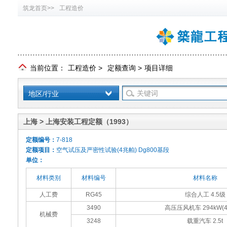
筑龙首页>>
工程造价
当前位置：
工程造价
>
定额查询
>
项目详细
地区/行业
上海 > 上海安装工程定额（1993）
定额编号：
7-818
定额项目：
空气试压及严密性试验(4兆帕) Dg800基段
单位：
材料类别
材料编号
材料名称
人工费
RG45
综合人工 4.5级
3490
高压压风机车 294kW(4
机械费
3248
载重汽车 2.5t