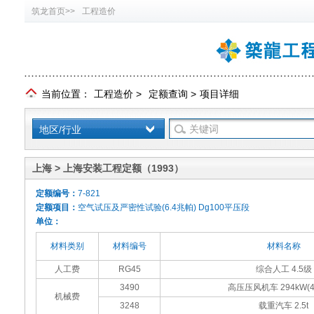
筑龙首页>>
工程造价
当前位置：
工程造价
>
定额查询
>
项目详细
地区/行业
上海 > 上海安装工程定额（1993）
定额编号：
7-821
定额项目：
空气试压及严密性试验(6.4兆帕) Dg100平压段
单位：
材料类别
材料编号
材料名称
人工费
RG45
综合人工 4.5级
3490
高压压风机车 294kW(4
机械费
3248
载重汽车 2.5t