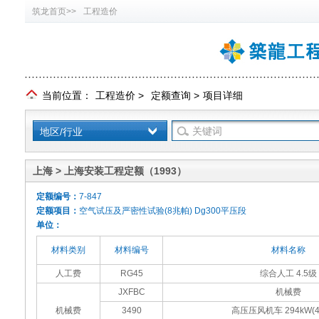
筑龙首页>>
工程造价
当前位置：
工程造价
>
定额查询
>
项目详细
地区/行业
上海 > 上海安装工程定额（1993）
定额编号：
7-847
定额项目：
空气试压及严密性试验(8兆帕) Dg300平压段
单位：
材料类别
材料编号
材料名称
人工费
RG45
综合人工 4.5级
JXFBC
机械费
机械费
3490
高压压风机车 294kW(4