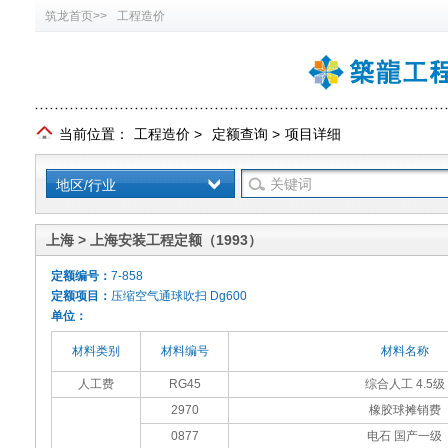
筑龙首页>>
工程造价
当前位置：
工程造价
>
定额查询
>
项目详细
地区/行业
上海 > 上海安装工程定额（1993）
定额编号：
7-858
定额项目：
压缩空气通球吹扫 Dg600
单位：
材料类别
材料编号
材料名称
人工费
RG45
综合人工 4.5级
2970
橡胶球摊销费
0877
电石 国产一级