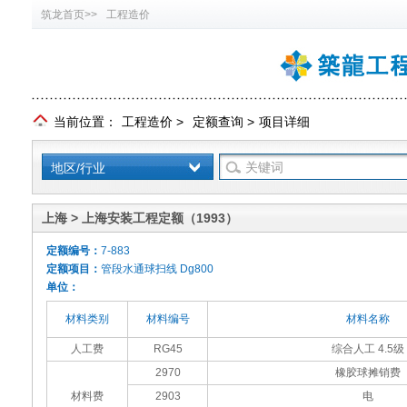
筑龙首页>>
工程造价
当前位置：
工程造价
>
定额查询
>
项目详细
地区/行业
上海 > 上海安装工程定额（1993）
定额编号：
7-883
定额项目：
管段水通球扫线 Dg800
单位：
材料类别
材料编号
材料名称
人工费
RG45
综合人工 4.5级
2970
橡胶球摊销费
材料费
2903
电