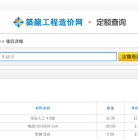
询
>
项目详细
材料名称
数量
单价
综合人工 4.5级
11.30
11
电缆 VV-500V 1x4
20.00
1.
型钢 综合
0.56
1.