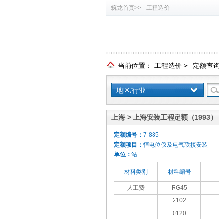
筑龙首页>>
工程造价
当前位置：
工程造价
>
定额查
地区/行业
上海 > 上海安装工程定额（1993）
定额编号：
7-885
定额项目：
恒电位仪及电气联接安装
单位：
站
材料类别
材料编号
人工费
RG45
2102
0120