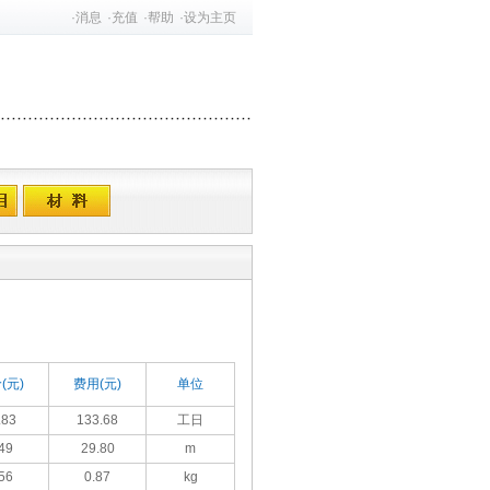
·
消息
·
充值
·
帮助
·
设为主页
(元)
费用(元)
单位
.83
133.68
工日
49
29.80
m
56
0.87
kg