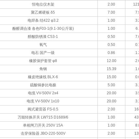
恒电位仪木架
2.00
121
聚乙烯硬板 δ5
7.00
7.
电焊条 结422 φ3.2
1.00
3.
酚醛调合漆 各色F03-1(9.1-30公斤装)
1.00
6.
醇酸防锈漆 C53-1
0.50
7.
氧气
0.50
0.
电石 国产一级
0.86
1.
橡胶保护套管 φ8
12.00
2.
角钢
15.39
1.
橡皮绝缘线 BLX-6
15.00
0.
硫酸铜参比电极
5.00
3.
电缆 VV-500V 2x4
20.00
3.
电缆 VV-500V 1x10
20.00
3.
阀式避雷器 FS-0.5
2.00
16
万能转换开关 LW?15 D1689/6
1.00
43
单相闸刀开关 250V 15A
1.00
8.
击穿保险器 JBO-220-500V
2.00
13