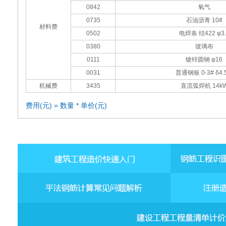
0842
氧气
0735
石油沥青 10#
材料费
0502
电焊条 结422 φ3.
0380
玻璃布
0111
镀锌圆钢 φ16
0031
普通钢板 0-3# δ4.5
机械费
3435
直流弧焊机 14k
费用(元) = 数量 * 单价(元)