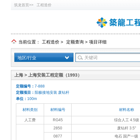
筑龙首页>>
工程造价
当前位置：
工程造价
>
定额查询
>
项目详细
地区/行业
上海 > 上海安装工程定额（1993）
定额编号：
7-888
定额项目：
阳极接地安装 废钻杆
单位：
100m
材料类别
材料编号
材料名称
人工费
RG45
综合人工 4.5级
2850
废钻杆 3.5"
0877
电石 国产一级