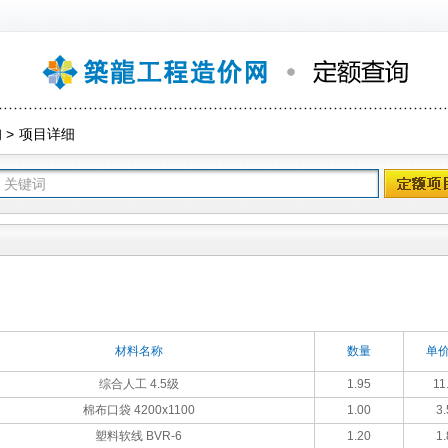
询
>
项目详细
材料名称
数量
单价
综合人工 4.5级
1.95
11
棉布口袋 4200x1100
1.00
3.
塑料软线 BVR-6
1.20
1.