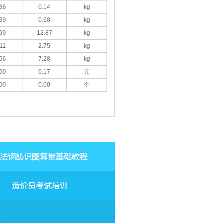
86
0.14
kg
39
0.68
kg
99
12.87
kg
11
2.75
kg
56
7.28
kg
00
0.17
元
00
0.00
个