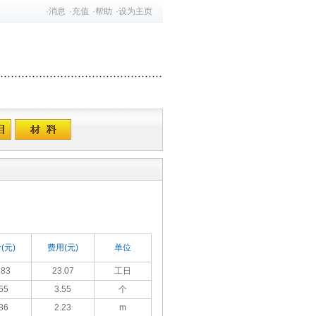
·
消息
·
充值
·
帮助
·
设为主页
(元)
费用(元)
单位
.83
23.07
工日
55
3.55
个
86
2.23
m