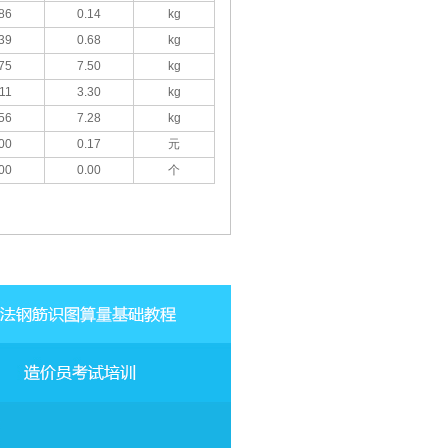
86
0.14
kg
39
0.68
kg
75
7.50
kg
11
3.30
kg
56
7.28
kg
00
0.17
元
00
0.00
个