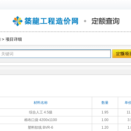
询
>
项目详细
材料名称
数量
单价
综合人工 4.5级
1.95
11
棉布口袋 4200x1100
1.00
3.
塑料软线 BVR-6
1.20
1.