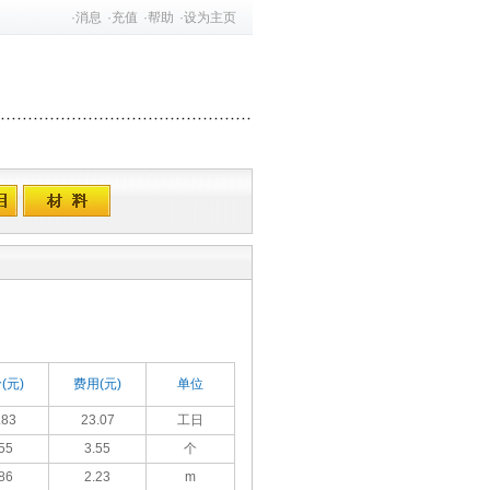
·
消息
·
充值
·
帮助
·
设为主页
(元)
费用(元)
单位
.83
23.07
工日
55
3.55
个
86
2.23
m