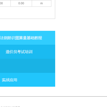
00
0.00
m