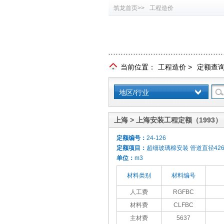
筑龙首页>>
工程造价
当前位置：
工程造价
>
定额查
地区/行业
上海 > 上海安装工程定额（1993）
定额编号：
24-126
定额项目：
超细玻璃棉安装 管道直径426
单位：
m3
材料类别
材料编号
人工费
RGFBC
材料费
CLFBC
主材费
5637